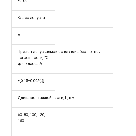
Pt100
Класс допуска
A
Предел допускаемой основной абсолютной
погрешности, °C
для класса А
±[0.15+0.002(t)]
Длина монтажной части, L, мм.
60, 80, 100, 120,
160