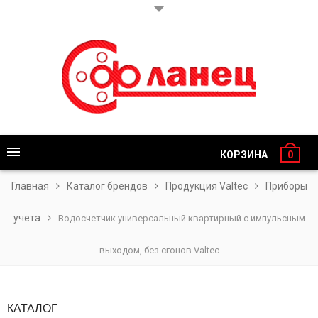
КОРЗИНА
0
Главная
Каталог брендов
Продукция Valtec
Приборы
учета
Водосчетчик универсальный квартирный с импульсным
выходом, без сгонов Valtec
КАТАЛОГ