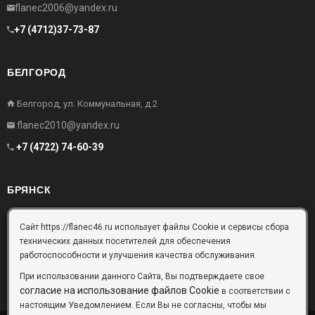
flanec2006@yandex.ru
+7 (4712)37-73-87
БЕЛГОРОД
Белгород, ул. Коммунальная, д.2
flanec2010@yandex.ru
+7 (4722) 74-60-39
БРЯНСК
Брянск, Московский проезд, д.10, офис 3
Сайт https://flanec46.ru использует файлы Cookie и сервисы сбора
технических данных посетителей для обеспечения
flanec32@yandex.ru
работоспособности и улучшения качества обслуживания.
+7 (4832) 63-57-16
При использовании данного Сайта, Вы подтверждаете свое
согласие на использование файлов Cookie
в соответствии с
настоящим Уведомлением. Если Вы не согласны, чтобы мы