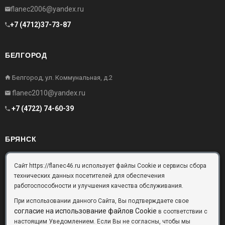
flanec2006@yandex.ru
+7 (4712)37-73-87
БЕЛГОРОД
Белгород, ул. Коммунальная, д.2
flanec2010@yandex.ru
+7 (4722) 74-60-39
БРЯНСК
Брянск, Московский проезд, д.10, офис 3
Сайт https://flanec46.ru использует файлы Cookie и сервисы сбора
технических данных посетителей для обеспечения
flanec32@yandex.ru
работоспособности и улучшения качества обслуживания.
+7 (4832) 63-57-16
При использовании данного Сайта, Вы подтверждаете свое
согласие на использование файлов Cookie
в соответствии с
настоящим Уведомлением. Если Вы не согласны, чтобы мы