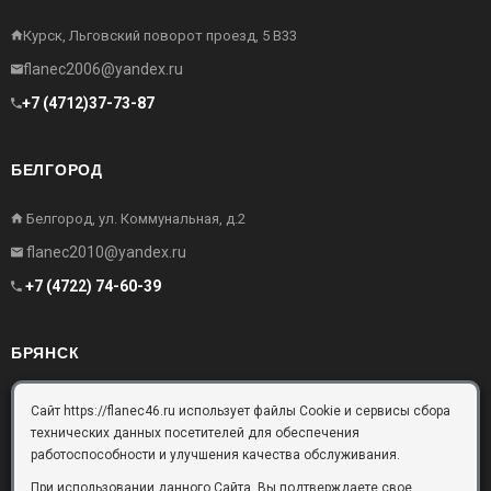
Курск, Льговский поворот проезд, 5 В33
flanec2006@yandex.ru
+7 (4712)37-73-87
БЕЛГОРОД
Белгород, ул. Коммунальная, д.2
flanec2010@yandex.ru
+7 (4722) 74-60-39
БРЯНСК
Брянск, Московский проезд, д.10, офис 3
Сайт https://flanec46.ru использует файлы Cookie и сервисы сбора
технических данных посетителей для обеспечения
flanec32@yandex.ru
работоспособности и улучшения качества обслуживания.
+7 (4832) 63-57-16
При использовании данного Сайта, Вы подтверждаете свое