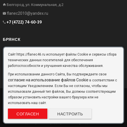
Белгород, ул. Коммунальная, д.2
flanec2010@yandex.ru
+7 (4722) 74-60-39
БРЯНСК
Брянск, Московский проезд, д.10, офис 3
Сайт https://flanec46.ru использует файлы Cookie и сервисы сбора
технических данных посетителей для обеспечения
flanec32@yandex.ru
работоспособности и улучшения качества обслуживания.
+7 (4832) 63-57-16
При использовании данного Сайта, Вы подтверждаете свое
согласие на использование файлов Cookie
в соответствии с
настоящим Уведомлением. Если Вы не согласны, чтобы мы
использовали данный тип файлов, Вы должны соответствующим
образом установить настройки вашего браузера или не
ООО «Фланец-Комплект»
Copyright © 2026 ©
использовать наш сайт.
Данный информационный ресурс не является публичной офертой.
Наличие и стоимость товаров уточняйте по телефону. Производители
СОГЛАСЕН
НАСТРОИТЬ
оставляют за собой право изменять технические характеристики и
внешний вид товаров без предварительного уведомления.