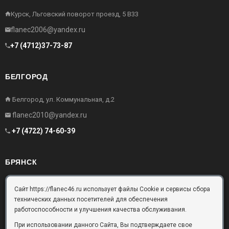
Курск, Льговский поворот проезд, 5 В33
flanec2006@yandex.ru
+7 (4712)37-73-87
БЕЛГОРОД
Белгород, ул. Коммунальная, д.2
flanec2010@yandex.ru
+7 (4722) 74-60-39
БРЯНСК
Брянск, Московский проезд, д.10, офис 3
Сайт https://flanec46.ru использует файлы Cookie и сервисы сбора
технических данных посетителей для обеспечения
flanec32@yandex.ru
работоспособности и улучшения качества обслуживания.
+7 (4832) 63-57-16
При использовании данного Сайта, Вы подтверждаете свое