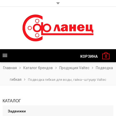
КОРЗИНА
0
Главная
Каталог брендов
Продукция Valtec
Подводка
гибкая
Подводка гибкая для воды, гайка–штуцер Valtec
КАТАЛОГ
Задвижки