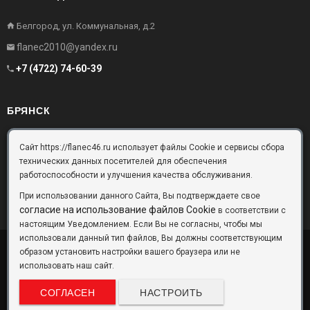
Белгород, ул. Коммунальная, д.2
flanec2010@yandex.ru
+7 (4722) 74-60-39
БРЯНСК
Брянск, Московский проезд, д.10, офис 3
Сайт https://flanec46.ru использует файлы Cookie и сервисы сбора
технических данных посетителей для обеспечения
flanec32@yandex.ru
работоспособности и улучшения качества обслуживания.
+7 (4832) 63-57-16
При использовании данного Сайта, Вы подтверждаете свое
согласие на использование файлов Cookie
в соответствии с
настоящим Уведомлением. Если Вы не согласны, чтобы мы
использовали данный тип файлов, Вы должны соответствующим
образом установить настройки вашего браузера или не
ООО «Фланец-Комплект»
Copyright © 2026 ©
использовать наш сайт.
Данный информационный ресурс не является публичной офертой.
Наличие и стоимость товаров уточняйте по телефону. Производители
СОГЛАСЕН
НАСТРОИТЬ
оставляют за собой право изменять технические характеристики и