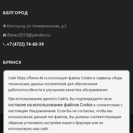
БЕЛГОРОД
Белгород, ул. Коммунальная, д.2
flanec2010@yandex.ru
+7 (4722) 74-60-39
БРЯНСК
Брянск, Московский проезд, д.10, офис 3
Сайт https://flanec46.ru использует файлы Cookie и сервисы сбора
технических данных посетителей для обеспечения
flanec32@yandex.ru
работоспособности и улучшения качества обслуживания.
+7 (4832) 63-57-16
При использовании данного Сайта, Вы подтверждаете свое
согласие на использование файлов Cookie
в соответствии с
настоящим Уведомлением. Если Вы не согласны, чтобы мы
использовали данный тип файлов, Вы должны соответствующим
образом установить настройки вашего браузера или не
ООО «Фланец-Комплект»
Copyright © 2026 ©
использовать наш сайт.
Данный информационный ресурс не является публичной офертой.