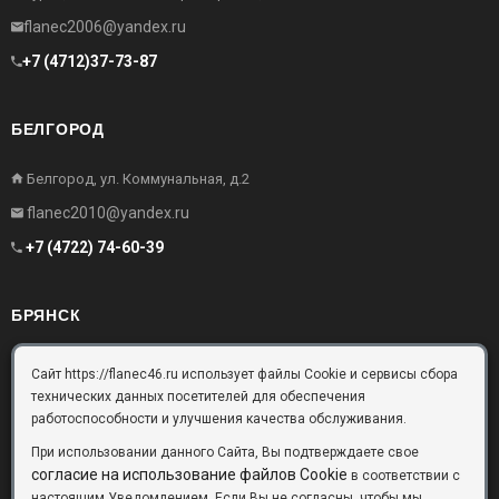
flanec2006@yandex.ru
+7 (4712)37-73-87
БЕЛГОРОД
Белгород, ул. Коммунальная, д.2
flanec2010@yandex.ru
+7 (4722) 74-60-39
БРЯНСК
Брянск, Московский проезд, д.10, офис 3
Сайт https://flanec46.ru использует файлы Cookie и сервисы сбора
технических данных посетителей для обеспечения
flanec32@yandex.ru
работоспособности и улучшения качества обслуживания.
+7 (4832) 63-57-16
При использовании данного Сайта, Вы подтверждаете свое
согласие на использование файлов Cookie
в соответствии с
настоящим Уведомлением. Если Вы не согласны, чтобы мы