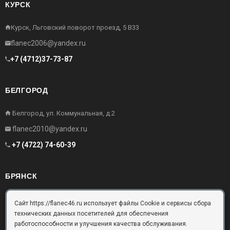
КУРСК
Курск, Льговский поворот проезд, 5 В33
flanec2006@yandex.ru
+7 (4712)37-73-87
БЕЛГОРОД
Белгород, ул. Коммунальная, д.2
flanec2010@yandex.ru
+7 (4722) 74-60-39
БРЯНСК
Брянск, Московский проезд, д.10, офис 3
Сайт https://flanec46.ru использует файлы Cookie и сервисы сбора
технических данных посетителей для обеспечения
flanec32@yandex.ru
работоспособности и улучшения качества обслуживания.