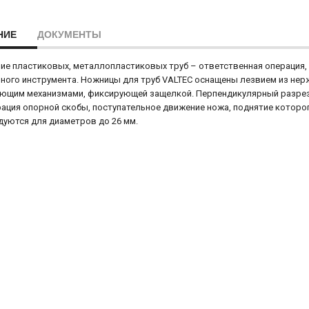
НИЕ
ДОКУМЕНТЫ
ие пластиковых, металлопластиковых труб – ответственная операция,
ного инструмента. Ножницы для труб VALTEC оснащены лезвием из не
ющим механизмами, фиксирующей защелкой. Перпендикулярный разрез 
ация опорной скобы, поступательное движение ножа, поднятие которо
уются для диаметров до 26 мм.