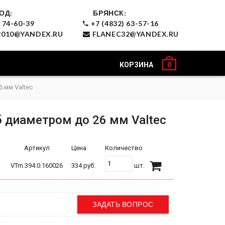
ОД:
БРЯНСК:
 74-60-39
+7 (4832) 63-57-16
010@YANDEX.RU
FLANEC32@YANDEX.RU
КОРЗИНА
0
 мм Valtec
 диаметром до 26 мм Valtec
Артикул
Цена
Количество
VTm.394.0.160026
334 руб.
шт.
ЗАДАТЬ ВОПРОС