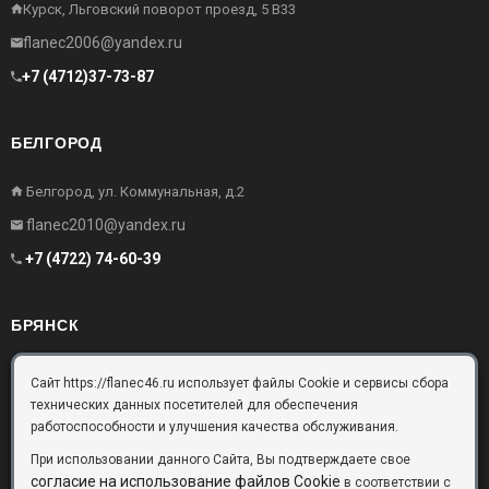
Курск, Льговский поворот проезд, 5 В33
flanec2006@yandex.ru
+7 (4712)37-73-87
БЕЛГОРОД
Белгород, ул. Коммунальная, д.2
flanec2010@yandex.ru
+7 (4722) 74-60-39
БРЯНСК
Брянск, Московский проезд, д.10, офис 3
Сайт https://flanec46.ru использует файлы Cookie и сервисы сбора
технических данных посетителей для обеспечения
flanec32@yandex.ru
работоспособности и улучшения качества обслуживания.
+7 (4832) 63-57-16
При использовании данного Сайта, Вы подтверждаете свое
согласие на использование файлов Cookie
в соответствии с