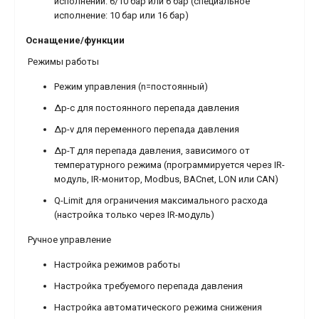
исполнении: 6/10 бар или 6 бар (специальное
исполнение: 10 бар или 16 бар)
Оснащение/функции
Режимы работы
Режим управления (n=постоянный)
Δp-c для постоянного перепада давления
Δp-v для переменного перепада давления
Δp-T для перепада давления, зависимого от
температурного режима (программируется через IR-
модуль, IR-монитор, Modbus, BACnet, LON или CAN)
Q-Limit для ограничения максимального расхода
(настройка только через IR-модуль)
Ручное управление
Настройка режимов работы
Настройка требуемого перепада давления
Настройка автоматического режима снижения