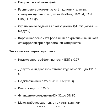
Инфракрасный интерфейс
Расширение системы за счёт дополнительных
коммуникационных модулей Modbus, BACnet, CAN,
LON, PLR и др.
Ограничение подачи за счет функции Q-Limit (через IR-
модуль)
Корпус насоса с катафорезным покрытием защищает
от коррозии при образовании конденсата
Технические характеристики
Индекс энергоэффективности (EEI) ≤ 0,27
Допустимый диапазон температур от ‐-10° C до +110°
C
Подключение к сети 1~230 В, 50/60 Гц
Класс защиты IP X4D
Фланцевое соединение DN 32 до DN 80
Макс. рабочее давление при стандартном