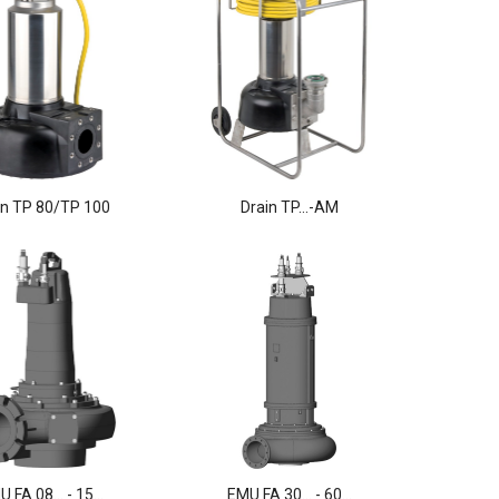
in TP 80/TP 100
Drain TP...-AM
 FA 08... - 15...
EMU FA 30... - 60...