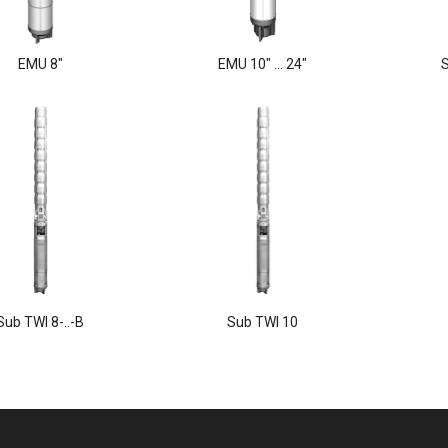
EMU 8"
EMU 10" ... 24"
S
Sub TWI 8-..-B
Sub TWI 10