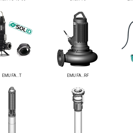
EMU FA…T
EMU FA...RF