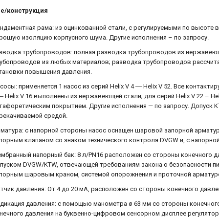
е/конструкция
ндаментная рама: из оцинкованной стали, с регулируемыми по высот
рошую изоляцию корпусного шума. Другие исполнения – по запросу.
зводка трубопроводов: полная разводка трубопроводов из нержавеющ
убопроводов из любых материалов; разводка трубопроводов рассчита
тановки повышения давления.
сосы: применяется 1 насос из серий Helix V 4 ― Helix V 52. Все контакт
― Helix V 16 выполнены из нержавеющей стали; для серий Helix V 22 – He
тафоретическим покрытием. Другие исполнения — по запросу. Допуск 
рекачиваемой средой.
матура: с напорной стороны насос оснащен шаровой запорной армату
порным клапаном со знаком технического контроля DVGW и, с напорной
мбранный напорный бак: 8 л/PN16 расположен со стороны конечного да
пуском DVGW/KTW, отвечающей требованиям закона о безопасности пи
порным шаровым краном, системой опорожнения и проточной арматуро
тчик давления: От 4 до 20 мА, расположен со стороны конечного давле
дикация давления: с помощью манометра ø 63 мм со стороны конечног
нечного давления на буквенно-цифровом сенсорном дисплее регулятор