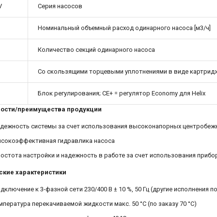
V
Серия насосов
Номинальный объемный расход одинарного насоса [м3/ч]
Количество секций одинарного насоса
Со скользящими торцевыми уплотнениями в виде картриджа (для
Блок регулирования; CE+ = регулятор Economy для Helix
ости/преимущества продукции
дежность системы за счет использования высоконапорных центробежны
сокоэффективная гидравлика насоса
остота настройки и надежность в работе за счет использования прибо
ские характеристики
дключение к 3-фазной сети 230/400 В ± 10 %, 50 Гц (другие исполнения п
мпература перекачиваемой жидкости макс. 50 °C (по заказу 70 °C)