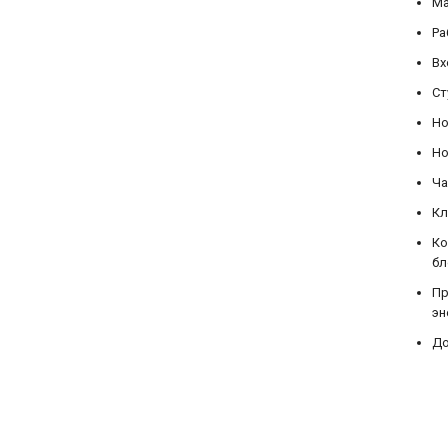
Ма
Ра
Вх
Ст
Но
Но
Ча
Кл
Ко
бл
Пр
эн
До