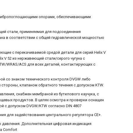
е вибропоглощающими опорами, обеспечивающими
ей стали, применяемая для подсоединения
на в соответствии с общей гидравлической мощностью
ирующие с перекачиваемой средой детали для серий Helix V
lix V 52 из нержавеющей стали/серого чугуна с
KTW/WRAS/ACS для всех деталей, контактирующих с
рой со знаком технического контроля DVGW либо
 стороны, клапаном обратного течения с допуском KTW.
вления, снабжен мембраной из бутилового каучука, с
щевых продуктов. В целях осмотра и проверки оснащен
й с допуском DVGW/KTW согласно DIN 4807
ния для задействования центрального регулятора CE+.
о давления. Дополнительная цифровая индикация
а Comfort