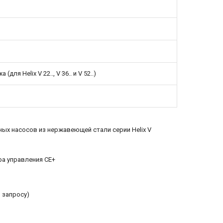
 Helix V 22.., V 36.. и V 52..)
х насосов из нержавеющей стали серии Helix V
ра управления CE+
о запросу)