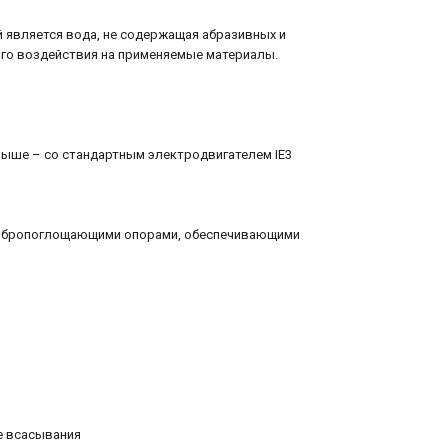
 является вода, не содержащая абразивных и
ого воздействия на применяемые материалы.
и выше – со стандартным электродвигателем IE3
 вибропоглощающими опорами, обеспечивающими
не всасывания