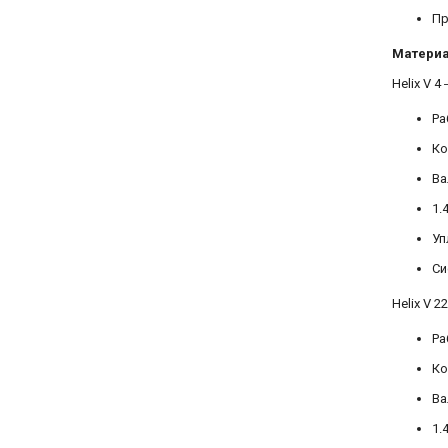
Пр
Матери
Helix V 4
Ра
Ко
Ва
1.
Уп
Си
Helix V 2
Ра
Ко
Ва
1.