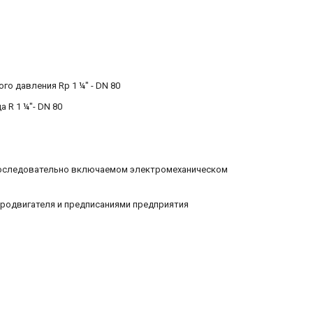
о давления Rp 1 ¼" - DN 80
 R 1 ¼"- DN 80
Вт последовательно включаемом электромеханическом
родвигателя и предписаниями предприятия