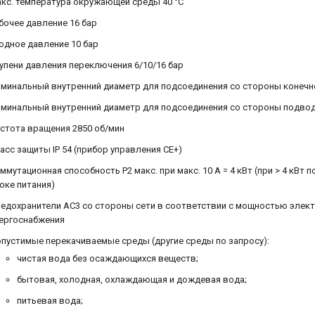
кс. температура окружающей среды 40 °C
бочее давление 16 бар
одное давление 10 бар
упени давления переключения 6/10/16 бар
минальный внутренний диаметр для подсоединения со стороны конечног
минальный внутренний диаметр для подсоединения со стороны подвода
стота вращения 2850 об/мин
асс защиты IP 54 (прибор управления CE+)
ммутационная способность P2 макс. при макс. 10 A = 4 кВт (при > 4 к
оке питания)
едохранители AC3 со стороны сети в соответствии с мощностью элект
ергоснабжения
пустимые перекачиваемые среды (другие среды по запросу):
чистая вода без осаждающихся веществ;
бытовая, холодная, охлаждающая и дождевая вода;
питьевая вода;