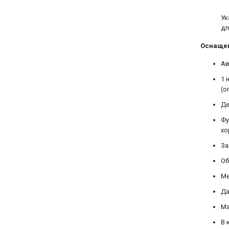
Ук
дл
Оснаще
Ав
1 
(о
Де
Фу
хо
За
Об
Ме
Да
Ма
В 