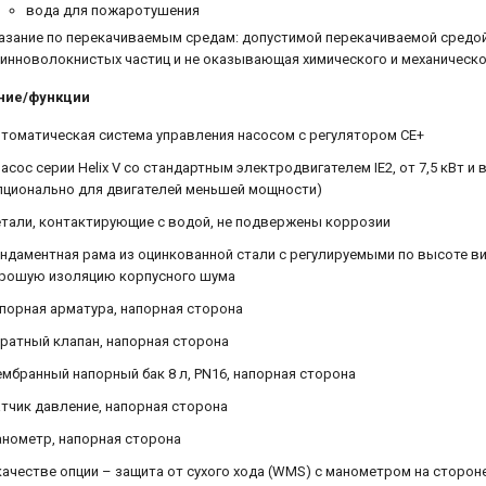
вода для пожаротушения
азание по перекачиваемым средам: допустимой перекачиваемой средой
инноволокнистых частиц и не оказывающая химического и механическ
ние/функции
томатическая система управления насосом с регулятором CE+
насос серии Helix V со стандартным электродвигателем IE2, от 7,5 кВт 
пционально для двигателей меньшей мощности)
тали, контактирующие с водой, не подвержены коррозии
ндаментная рама из оцинкованной стали с регулируемыми по высоте
рошую изоляцию корпусного шума
порная арматура, напорная сторона
ратный клапан, напорная сторона
мбранный напорный бак 8 л, PN16, напорная сторона
тчик давление, напорная сторона
нометр, напорная сторона
качестве опции – защита от сухого хода (WMS) с манометром на сторо