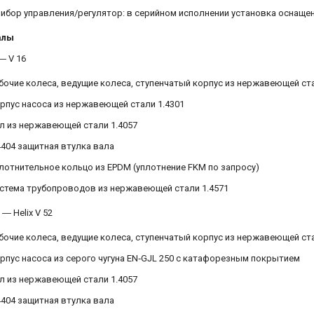
ибор управления/регулятор: в серийном исполнении установка оснаще
алы
 ― V 16
бочие колеса, ведущие колеса, ступенчатый корпус из нержавеющей ста
рпус насоса из нержавеющей стали 1.4301
л из нержавеющей стали 1.4057
4404 защитная втулка вала
лотнительное кольцо из EPDM (уплотнение FKM по запросу)
стема трубопроводов из нержавеющей стали 1.4571
2 ― Helix V 52
бочие колеса, ведущие колеса, ступенчатый корпус из нержавеющей ста
рпус насоса из серого чугуна EN‐GJL 250 с катафорезным покрытием
л из нержавеющей стали 1.4057
4404 защитная втулка вала