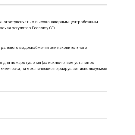
С многоступенчатым высоконапорным центробежным
лючая регулятор Economy CE+.
трального водоснабжения или накопительного
ы для пожаротушения (за исключением установок
и химически, ни механические не разрушает используемые