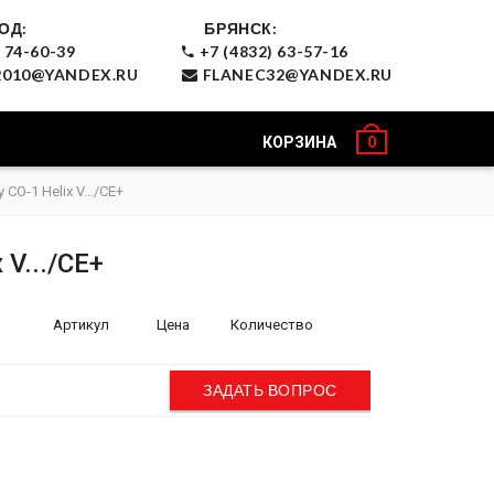
ОД:
БРЯНСК:
 74-60-39
+7 (4832) 63-57-16
010@YANDEX.RU
FLANEC32@YANDEX.RU
КОРЗИНА
0
CO-1 Helix V.../CE+
 V.../CE+
Артикул
Цена
Количество
ЗАДАТЬ ВОПРОС