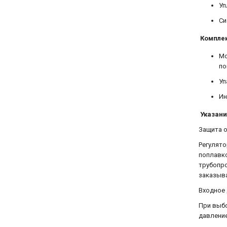
Уп
Си
Комплек
Мо
по
Уп
Ин
Указани
Защита о
Регулято
поплавко
трубопро
заказыва
Входное
При выбо
давление