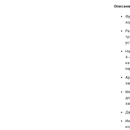
Описани
Фу
хо
Ра
тр
ус
На
4 
ка
пе
Ар
за
Ме
до
за
Да
Ин
ко