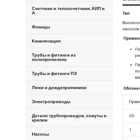
Счетчики и теплосчетчики, КИП и
А
Тип
Высокоэ
Фланцы
насосом 
Примен
Канализация
По
Трубы и фитинги из
ре
полипропилена
Пе
по
Трубы и фитинги ПЭ
ма
Люки и дождеприемники
Обозна
Электроприводы
Прим
Детали трубопроводов, хомуты и
CO
крепеж
1
Насосы