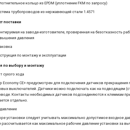
лотнительное кольцо из EPDM (уплотнение FKM по запросу)
стема трубопроводов из нержавеющей стали 1.4571
т поставки
нтируемая на заводе-изготовителе, проверенная на безотказность раб
вышения давления
аковка
струкция по монтажу и эксплуатации
я по выбору и монтажу
т сухого хода
р Economy CE+ предусмотрен для подключения датчиков прекращения п
вых выключателей. Датчики можно подключать как на подводящем (ст
воде. Контакты необходимых датчиков подсоединяются к клеммам при
ется отдельно.
 давление
ре установки следует учитывать максимально допустимое входное давл
 рассчитывается как максимальное рабочее давление установки за выч