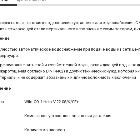
ффективная, готовая к подключению установка для водоснабжения. 
из нержавеющей стали вертикального исполнения с сухим ротором, вк
ение
лностью автоматическое водоснабжение при подаче воды из сети цен
зервуара.
рекачивание питьевой и хозяйственной воды, охлаждающей воды, вод
жаротушения согласно DIN14462) и других технических нужд, которая н
териалы и не содержит абразивных и длинноволокнистых включений
чение
ер:
Wilo-CO-1 Helix V 22 08/K/CE+
Компактная установка повышения давления
Количество насосов