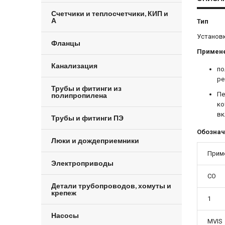
Счетчики и теплосчетчики, КИП и
А
Тип
Установ
Фланцы
Примен
Канализация
по
ре
Трубы и фитинги из
Пе
полипропилена
ко
вк
Трубы и фитинги ПЭ
Обознач
Люки и дождеприемники
Прим
Электроприводы
CO
Детали трубопроводов, хомуты и
крепеж
1
Насосы
MVIS