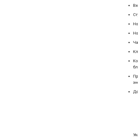
Вх
Ст
Но
Но
Ча
Кл
Ко
бл
Пр
эн
До
Ук