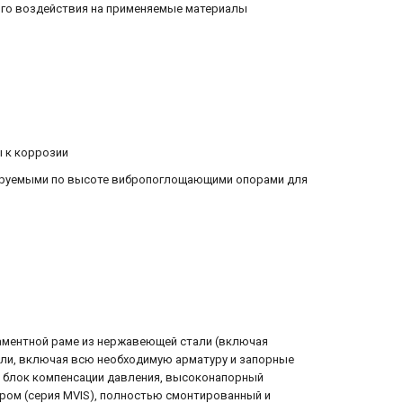
ого воздействия на применяемые материалы
ы к коррозии
улируемыми по высоте вибропоглощающими опорами для
аментной раме из нержавеющей стали (включая
али, включая всю необходимую арматуру и запорные
, блок компенсации давления, высоконапорный
ром (серия MVIS), полностью смонтированный и