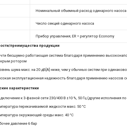
Номинальный объемный расход одинарного насоса 
Число секций одинарного насоса
Прибор управления; ER = регулятор Economy
ости/преимущества продукции
чти бесшумно работающая система благодаря применению высоконапо
крым ротором
овень шума макс. на 20 дБ[A] ниже, чем у обычных систем при одинако
сокая эксплуатационная надежность благодаря применению насосов се
ские характеристики
дключение к 3-фазной сети 230/400 В ±10 %, 50 Гц (другие исполнения по
мпература перекачиваемой жидкости макс. 50 °C
мпература окружающей среды макс. 40 °C
бочее давление 6 бар