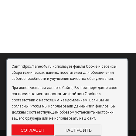
Сайт https://flanec46.ru использует файлы Cookie и сервисы
БРЯНСК
сбора технических данных посетителей для обеспечения
работоспособности и улучшения качества обслуживания.
Брянск, Московский проезд, д.10, офис 3
При использовании данного Сайта, Вы подтверждаете свое
flanec32@yandex.ru
согласие на использование файлов Cookie
в
соответствии с настоящим Уведомлением. Если Вы не
+7 (4832) 63-57-16
согласны, чтобы мы использовали данный тип файлов, Вы
должны соответствующим образом установить настройки
вашего браузера или не использовать наш сайт.
СОГЛАСЕН
НАСТРОИТЬ