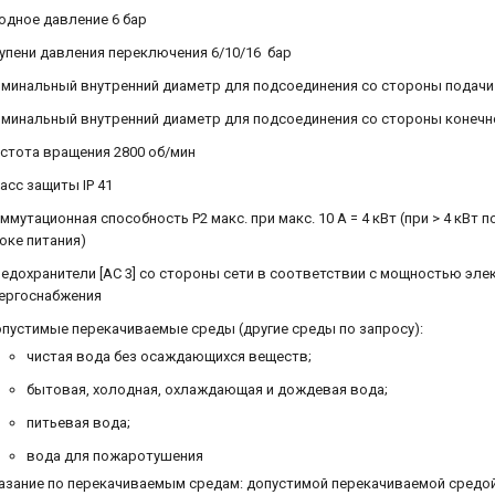
одное давление 6 бар
упени давления переключения 6/10/16 бар
минальный внутренний диаметр для подсоединения со стороны подачи 
минальный внутренний диаметр для подсоединения со стороны конечн
стота вращения 2800 об/мин
асс защиты IP 41
ммутационная способность P2 макс. при макс. 10 A = 4 кВт (при > 4 к
оке питания)
едохранители [AC 3] со стороны сети в соответствии с мощностью эле
ергоснабжения
пустимые перекачиваемые среды (другие среды по запросу):
чистая вода без осаждающихся веществ;
бытовая, холодная, охлаждающая и дождевая вода;
питьевая вода;
вода для пожаротушения
азание по перекачиваемым средам: допустимой перекачиваемой средой