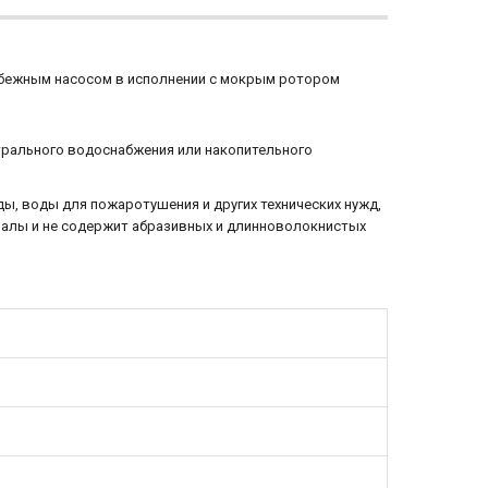
ежным насосом в исполнении с мокрым ротором
трального водоснабжения или накопительного
ы, воды для пожаротушения и других технических нужд,
риалы и не содержит абразивных и длинноволокнистых