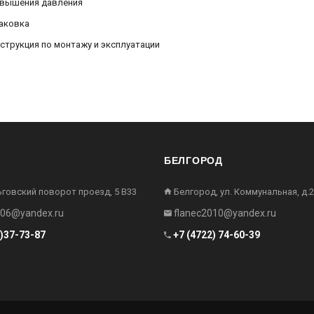
вышения давления
аковка
струкция по монтажу и эксплуатации
БЕЛГОРОД
ьговский поворот проезд, 5 В33
Белгород, ул. Коммунальная, д.2
006@yandex.ru
flanec2010@yandex.ru
2)37-73-87
+7 (4722) 74-60-39