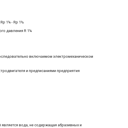
Rp 1¼ - Rp 1½
ого давления R 1¼
Вт последовательно включаемом электромеханическом
ктродвигателя и предписаниями предприятия
 является вода, не содержащая абразивных и