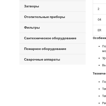
Затворы
2
Отопительные приборы
04
Фильтры
ER
Сантехническое оборудование
Особенн
По
Пожарное оборудование
мо
Ур
Сварочные аппараты
Вы
Техниче
По
Те
Те
Ра