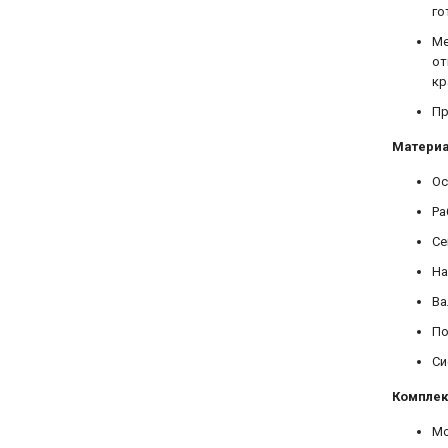
го
Ме
от
кр
Пр
Матери
Ос
Ра
Се
На
Ва
По
Си
Комплек
Мо