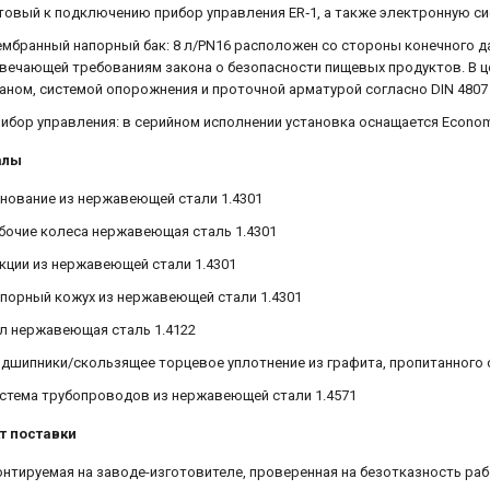
товый к подключению прибор управления ER‐1, а также электронную с
мбранный напорный бак: 8 л/PN16 расположен со стороны конечного да
вечающей требованиям закона о безопасности пищевых продуктов. В 
аном, системой опорожнения и проточной арматурой согласно DIN 4807
ибор управления: в серийном исполнении установка оснащается Econo
алы
нование из нержавеющей стали 1.4301
бочие колеса нержавеющая сталь 1.4301
кции из нержавеющей стали 1.4301
порный кожух из нержавеющей стали 1.4301
л нержавеющая сталь 1.4122
дшипники/скользящее торцевое уплотнение из графита, пропитанного 
стема трубопроводов из нержавеющей стали 1.4571
т поставки
нтируемая на заводе-изготовителе, проверенная на безотказность раб