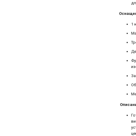
дл
Оснаще
1 
Ма
Тр
Де
Фу
из
За
Об
Ме
Описан
Го
ви
ус
це