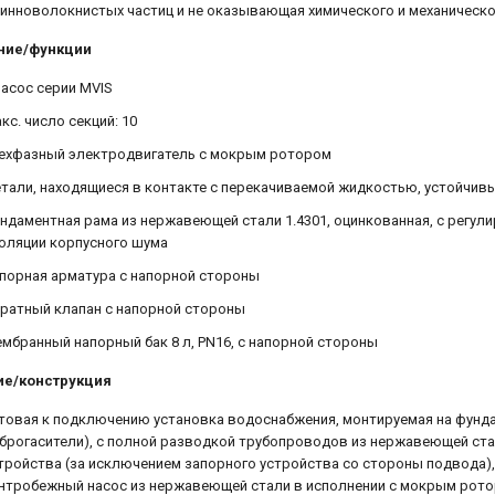
инноволокнистых частиц и не оказывающая химического и механическ
ние/функции
насос серии MVIS
кс. число секций: 10
ехфазный электродвигатель с мокрым ротором
тали, находящиеся в контакте с перекачиваемой жидкостью, устойчив
ндаментная рама из нержавеющей стали 1.4301, оцинкованная, с рег
оляции корпусного шума
порная арматура с напорной стороны
ратный клапан с напорной стороны
мбранный напорный бак 8 л, PN16, с напорной стороны
ие/конструкция
товая к подключению установка водоснабжения, монтируемая на фунд
брогасители), с полной разводкой трубопроводов из нержавеющей ст
тройства (за исключением запорного устройства со стороны подвода)
нтробежный насос из нержавеющей стали в исполнении с мокрым рото