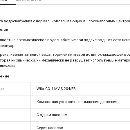
ка водоснабжения с нормальновсасывающим высоконапорным центроб
ение
лностью автоматическое водоснабжение при подаче воды из сети цен
зервуара.
рекачивание питьевой воды, горячей питьевой воды, охлаждающей вод
торая ни химически, ни механически не разрушает используемые мате
лючений
ение
ер:
Wilo-CO-1 MVIS 204/ER
Компактная установка повышения давления
С одним насосом
Серия насосов