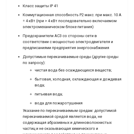
Класс защиты IP 41
Коммутационная способность P2 макс. при макс. 10 A
= 4 кВт (при > 4 кВт последовательно включаемом
электромеханическом блоке питания)
Предохранители AC3 со стороны сети в
соответствии с мощностью электродвигателя и
предписаниями предприятия энергоснабжения
Допустимые перекачиваемые среды (другие среды
по запросу):
чистая вода без осаждающихся веществ;
бытовая, холодная, охлаждающая и дождевая
вода;
питьевая вода;
вода для пожаротушения
Указание по перекачиваемым средам: допустимой
перекачиваемой средой является вода, не
содержащая абразивных и длинноволокнистых
частиц и не оказывающая химического и