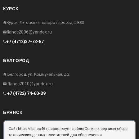
КУРСК
Курск, Льговский поворот проезд, 5 В33
flanec2006@yandex.ru
+7 (4712)37-73-87
БЕЛГОРОД
Белгород, ул. Коммунальная, д.2
flanec2010@yandex.ru
+7 (4722) 74-60-39
БРЯНСК
Брянск, Московский проезд, д.10, офис 3
Сайт https://flanec46.ru использует файлы Cookie и сервисы сбора
технических данных посетителей для обеспечения
flanec32@yandex.ru