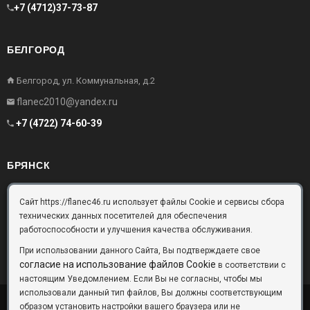
+7 (4712)37-73-87
БЕЛГОРОД
Белгород, ул. Коммунальная, д.2
flanec2010@yandex.ru
+7 (4722) 74-60-39
БРЯНСК
Брянск, Московский проезд, д.10, офис 3
Сайт https://flanec46.ru использует файлы Cookie и сервисы сбора
технических данных посетителей для обеспечения
flanec32@yandex.ru
работоспособности и улучшения качества обслуживания.
+7 (4832) 63-57-16
При использовании данного Сайта, Вы подтверждаете свое
согласие на использование файлов Cookie
в соответствии с
настоящим Уведомлением. Если Вы не согласны, чтобы мы
использовали данный тип файлов, Вы должны соответствующим
образом установить настройки вашего браузера или не