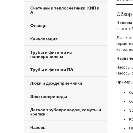
Счетчики и теплосчетчики, КИП и
А
Обзор
Насосы 
Фланцы
частотой
Данные н
Канализация
герметиз
качестве
Трубы и фитинги из
полипропилена
Назнач
Насосы U
Трубы и фитинги ПЭ
Насосы с
Примеры
Люки и дождеприемники
Од
Электроприводы
Ос
Детали трубопроводов, хомуты и
Зо
крепеж
Ко
Насосы
На