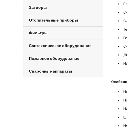
Во
Затворы
Си
Отопительные приборы
Си
Те
Фильтры
Ге
Сантехническое оборудование
Си
Дв
Пожарное оборудование
На
Сварочные аппараты
Особенн
Не
Ни
Ни
Ши
Им