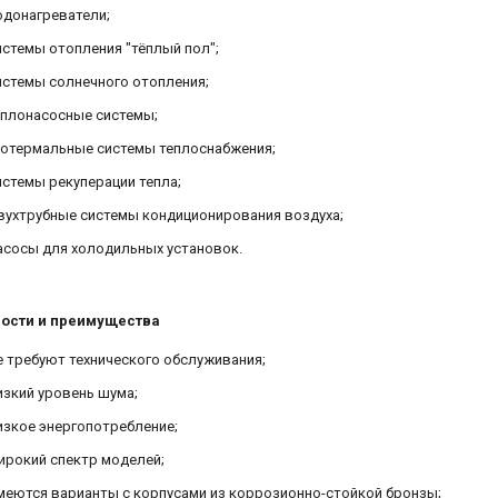
донагреватели;
стемы отопления "тёплый пол";
стемы солнечного отопления;
плонасосные системы;
отермальные системы теплоснабжения;
стемы рекуперации тепла;
ухтрубные системы кондиционирования воздуха;
сосы для холодильных установок.
ости и преимущества
 требуют технического обслуживания;
зкий уровень шума;
зкое энергопотребление;
рокий спектр моделей;
еются варианты с корпусами из коррозионно-стойкой бронзы;