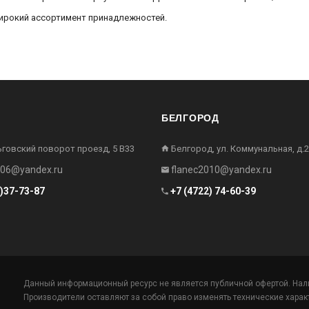
рокий ассортимент принадлежностей.
БЕЛГОРОД
ьговский поворот проезд, 5 В33
Белгород, ул. Коммунальная, д.2
006@yandex.ru
flanec2010@yandex.ru
2)37-73-87
+7 (4722) 74-60-39
Данный информационный ресурс не является публичной офертой. Нали
Производители оставляют за собой право изменять технические харак