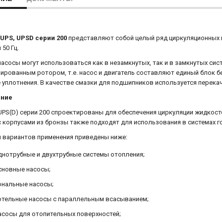
UPS, UPSD серии 200
представляют собой целый ряд циркуляционных н
 50 Гц.
асосы могут использоваться как в незамкнутых, так и в замкнутых сист
ированным ротором, т.е. насос и двигатель составляют единый блок бе
 уплотнения. В качестве смазки для подшипников используется перека
ение
PS(D) серии 200 спроектированы для обеспечения циркуляции жидкосте
 корпусами из бронзы также подходят для использования в системах г
 вариантов применения приведены ниже:
нотрубные и двухтрубные системы отопления;
новные насосы;
нальные насосы;
тельные насосы с параллельным всасыванием;
сосы для отопительных поверхностей;