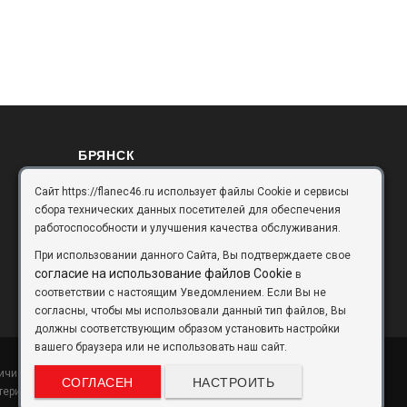
БРЯНСК
Сайт https://flanec46.ru использует файлы Cookie и сервисы
Брянск, Московский проезд, д.10, офис 3
сбора технических данных посетителей для обеспечения
flanec32@yandex.ru
работоспособности и улучшения качества обслуживания.
+7 (4832) 63-57-16
При использовании данного Сайта, Вы подтверждаете свое
согласие на использование файлов Cookie
в
соответствии с настоящим Уведомлением. Если Вы не
согласны, чтобы мы использовали данный тип файлов, Вы
должны соответствующим образом установить настройки
вашего браузера или не использовать наш сайт.
чие и стоимость товаров уточняйте по телефону.
СОГЛАСЕН
НАСТРОИТЬ
теристики и внешний вид товаров без предварительного