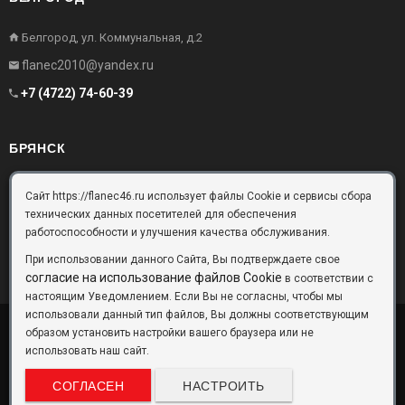
Белгород, ул. Коммунальная, д.2
flanec2010@yandex.ru
+7 (4722) 74-60-39
БРЯНСК
Брянск, Московский проезд, д.10, офис 3
Сайт https://flanec46.ru использует файлы Cookie и сервисы сбора
технических данных посетителей для обеспечения
flanec32@yandex.ru
работоспособности и улучшения качества обслуживания.
+7 (4832) 63-57-16
При использовании данного Сайта, Вы подтверждаете свое
согласие на использование файлов Cookie
в соответствии с
настоящим Уведомлением. Если Вы не согласны, чтобы мы
использовали данный тип файлов, Вы должны соответствующим
образом установить настройки вашего браузера или не
ООО «Фланец-Комплект»
Copyright © 2026 ©
использовать наш сайт.
Данный информационный ресурс не является публичной офертой.
Наличие и стоимость товаров уточняйте по телефону. Производители
СОГЛАСЕН
НАСТРОИТЬ
оставляют за собой право изменять технические характеристики и