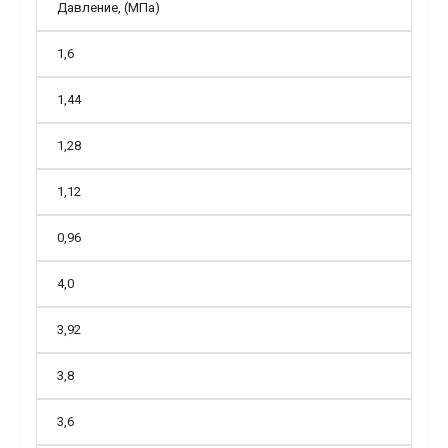
Давление, (МПа)
1,6
1,44
1,28
1,12
0,96
4,0
3,92
3,8
3,6