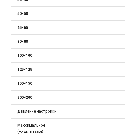
50×50
65×65
80×80
100×100
125×125
150×150
200×200
Давление настройки
Максимальное
(жидк. и газы)