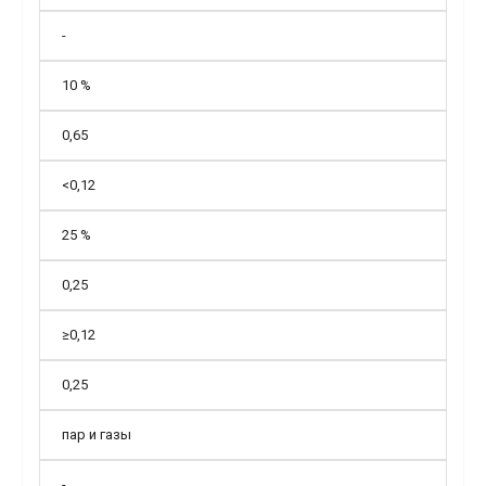
-
10 %
0,65
<0,12
25 %
0,25
≥0,12
0,25
пар и газы
-