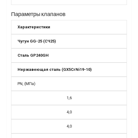
Параметры клапанов
Характеристики
Чугун GG-25 (СЧ25)
Сталь GP240GH
Нержавеющая сталь (GX5CrNi19-10)
PN, (МПа)
1,6
4,0
4,0