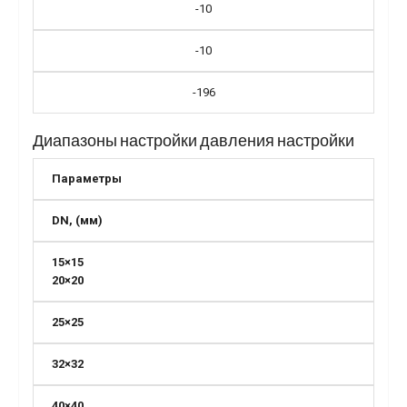
-10
-10
-196
Диапазоны настройки давления настройки
Параметры
DN, (мм)
15×15
20×20
25×25
32×32
40×40