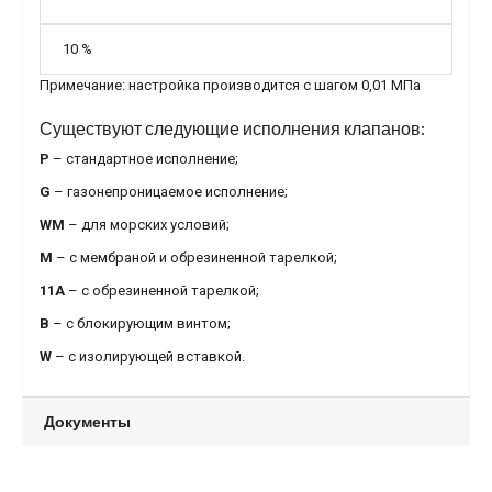
10 %
Примечание: настройка производится с шагом 0,01 МПа
Существуют следующие исполнения клапанов:
P
– стандартное исполнение;
G
– газонепроницаемое исполнение;
WM
– для морских условий;
М
– с мембраной и обрезиненной тарелкой;
11А
– с обрезиненной тарелкой;
B
– с блокирующим винтом;
W
– с изолирующей вставкой.
Документы