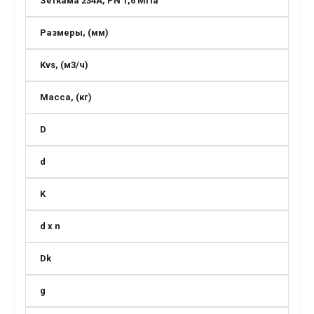
Зеткама 234A, PN 1,6 МПа
Размеры, (мм)
Kvs, (м3/ч)
Масса, (кг)
D
d
K
d x n
Dk
g