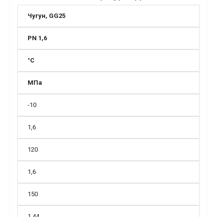
Чугун, GG25
PN 1,6
°C
МПа
-10
1,6
120
1,6
150
1,44