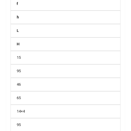
f
h
L
H
15
95
46
65
14×4
95