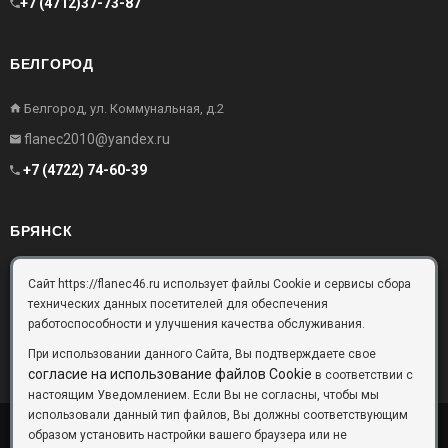
+7 (4712)37-73-87
БЕЛГОРОД
Белгород, ул. Коммунальная, д.2
flanec2010@yandex.ru
+7 (4722) 74-60-39
БРЯНСК
Брянск, Московский проезд, д.10, офис 3
Сайт https://flanec46.ru использует файлы Cookie и сервисы сбора
технических данных посетителей для обеспечения
flanec32@yandex.ru
работоспособности и улучшения качества обслуживания.
+7 (4832) 63-57-16
При использовании данного Сайта, Вы подтверждаете свое
согласие на использование файлов Cookie
в соответствии с
настоящим Уведомлением. Если Вы не согласны, чтобы мы
использовали данный тип файлов, Вы должны соответствующим
образом установить настройки вашего браузера или не
ООО «Фланец-Комплект»
Copyright © 2026 ©