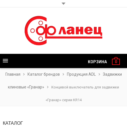
КОРЗИНА
0
Главная
Каталог брендов
Продукция ADL
Задвижки
клиновые «Гранар»
Концевой выключатель для задвижки
«Гранар» серии KR14
КАТАЛОГ