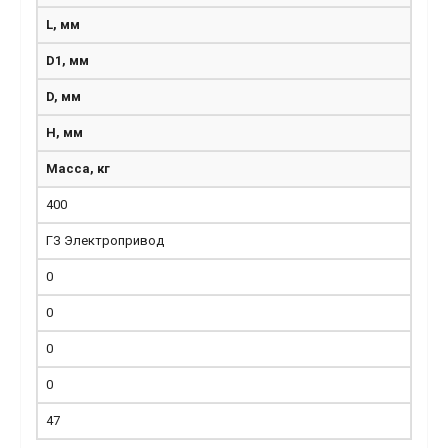
L, мм
D1, мм
D, мм
H, мм
Масса, кг
400
ГЗ Электропривод
0
0
0
0
47