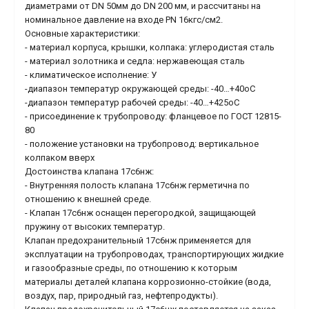
диаметрами от DN 50мм до DN 200 мм, и рассчитаны на
номинальное давление на входе PN 16кгс/см2.
Основные характеристики:
- материал корпуса, крышки, колпака: углеродистая сталь
- материал золотника и седла: нержавеющая сталь
- климатическое исполнение: У
-диапазон температур окружающей среды: -40…+40оС
-диапазон температур рабочей среды: -40…+425оС
- присоединение к трубопроводу: фланцевое по ГОСТ 12815-
80
- положение установки на трубопровод: вертикальное
колпаком вверх
Достоинства клапана 17с6нж:
- Внутренняя полость клапана 17с6нж герметична по
отношению к внешней среде.
- Клапан 17с6нж оснащен перегородкой, защищающей
пружину от высоких температур.
Клапан предохранительный 17с6нж применяется для
эксплуатации на трубопроводах, транспортирующих жидкие
и газообразные среды, по отношению к которым
материалы деталей клапана коррозионно-стойкие (вода,
воздух, пар, природный газ, нефтепродукты).