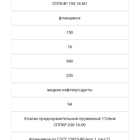
СППК4Р-150-16 М1
фланцевое
150
16
940
205
жидкие нефтепродукты
94
Клапан предохранительный пружинный 17с6нж
СППКР 200-16-00
фланцевое по ГОСТ 12815-80 (исп.1, ряд 2)