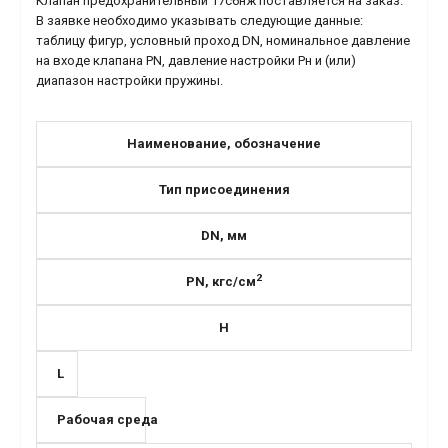
Клапан предохранительный 17с6нж поставляется на заказ.
В заявке необходимо указывать следующие данные:
таблицу фигур, условный проход DN, номинальное давление
на входе клапана PN, давление настройки Рн и (или)
диапазон настройки пружины.
Наименование, обозначение
Тип присоединения
DN, мм
2
PN, кгс/см
H
L
Рабочая среда