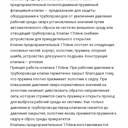
предохранительный полноподъемный пружинный
фланцевый клапан – предназначен для защиты
оборудования и трубопроводов от увеличения давления
рабочей среды сверх установленных значений путем
автоматического сброса ее части во внешнюю среду или
отводящий трубопровод. Клапан 17с6нж снабжен
устройством для принудительного открытия.
Клапан предохранительный 17с6нж состоит из следующих
основных частей: корпус, золотник, пружина, опорная
шайба, устройство для ручного подрыва. Конструкция
клапана – угловая.
Принцип работы клапана 17с6нж. При рабочем давлении в
трубопроводе клапан герметично закрыт благодаря тому,
что пружина плотно прижимает золотник к седлу. При
повышении давления сверх нормативных значений на
золотник начинает действовать обратно направленная
сила, которая стремится сжать пружину и открыть проход
для выброса рабочей среды из системы. Как только
давление в трубопроводе перед клапаном снизится до
давления закрытия, золотник вновь прижмется пружиной к
седлу и сброс среды прекратится.
Клапаны предохранительные 17с6нж изготавливаются