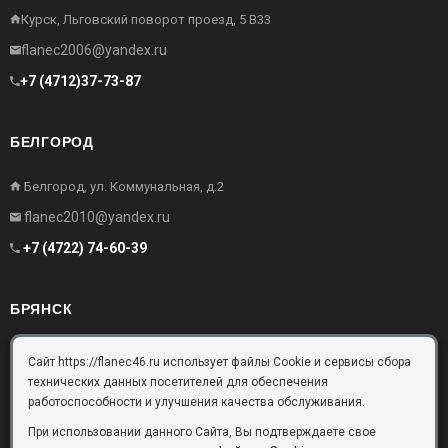
Курск, Льговский поворот проезд, 5 В33
flanec2006@yandex.ru
+7 (4712)37-73-87
БЕЛГОРОД
Белгород, ул. Коммунальная, д.2
flanec2010@yandex.ru
+7 (4722) 74-60-39
БРЯНСК
Брянск, Московский проезд, д.10, офис 3
Сайт https://flanec46.ru использует файлы Cookie и сервисы сбора
технических данных посетителей для обеспечения
flanec32@yandex.ru
работоспособности и улучшения качества обслуживания.
+7 (4832) 63-57-16
При использовании данного Сайта, Вы подтверждаете свое