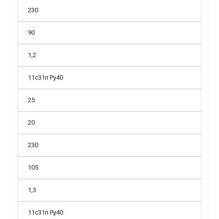
230
90
1,2
11с31п Ру40
25
20
230
105
1,3
11с31п Ру40