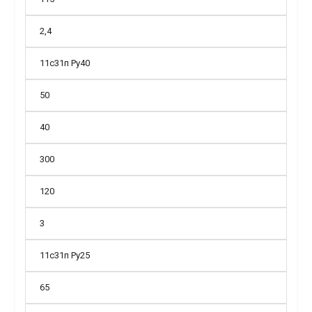
2,4
11с31п Ру40
50
40
300
120
3
11с31п Ру25
65