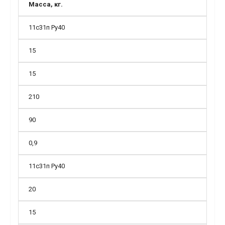
Масса, кг.
11с31п Ру40
15
15
210
90
0,9
11с31п Ру40
20
15