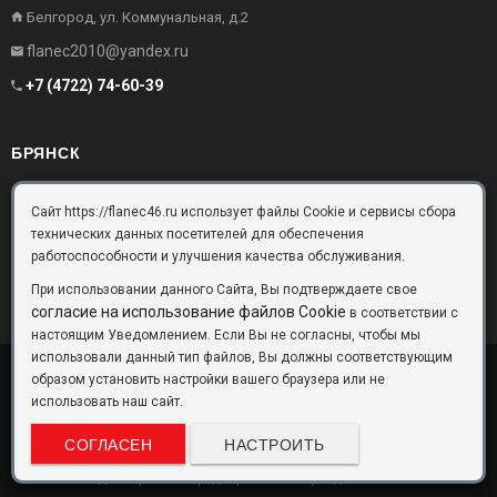
Белгород, ул. Коммунальная, д.2
flanec2010@yandex.ru
+7 (4722) 74-60-39
БРЯНСК
Брянск, Московский проезд, д.10, офис 3
Сайт https://flanec46.ru использует файлы Cookie и сервисы сбора
технических данных посетителей для обеспечения
flanec32@yandex.ru
работоспособности и улучшения качества обслуживания.
+7 (4832) 63-57-16
При использовании данного Сайта, Вы подтверждаете свое
согласие на использование файлов Cookie
в соответствии с
настоящим Уведомлением. Если Вы не согласны, чтобы мы
использовали данный тип файлов, Вы должны соответствующим
образом установить настройки вашего браузера или не
ООО «Фланец-Комплект»
Copyright © 2026 ©
использовать наш сайт.
Данный информационный ресурс не является публичной офертой.
Наличие и стоимость товаров уточняйте по телефону. Производители
СОГЛАСЕН
НАСТРОИТЬ
оставляют за собой право изменять технические характеристики и
внешний вид товаров без предварительного уведомления.