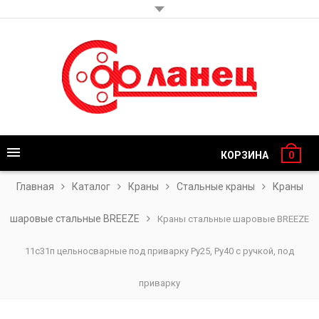
КОРЗИНА
0
Главная
Каталог
Краны
Стальные краны
Краны
шаровые стальные BREEZE
Краны стальные шаровые BREEZE
11c31п цельносварные под приварку Ру25, Ру40 с ручкой, под
приварку