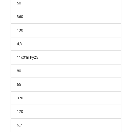
50
360
130
4,3
11с31п Ру25
80
65
370
170
6,7