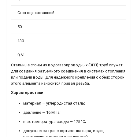
Сгон оцинкованный
50
130
0,61
Стальные сгоны из водогазопроводных (ВГП) труб служат
для создания разъемного соединения в системах отопления
или подачи воды. Для надежного крепления с обеих сторон
этого элемента наносится правая резьба.
Характеристики:
материал — углеродистая сталь;
давление — 16 МПа;
max температура среды — 175 °C;
допускается транспортировка пара, воды,
неагрессивных газов и жидкостей.