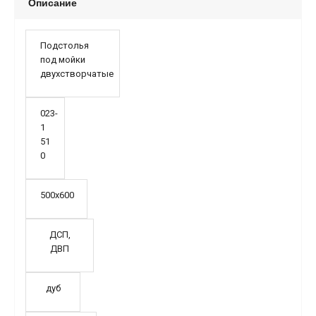
Описание
Подстолья
под мойки
двухстворчатые
023-
1
51
0
500х600
ДСП,
ДВП
дуб