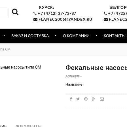
КУРСК:
БЕЛГОР
+7 (4712) 37-73-87
+7 (4722)
FLANEC2006@YANDEX.RU
FLANEC2
ЗАКАЗ И ДОСТАВКА
О КОМПАНИИ
КОНТАКТЫ
ипа СМ
Фекальные насос
Артикул:
-
Название
НИЕ
ДОКУМЕНТЫ