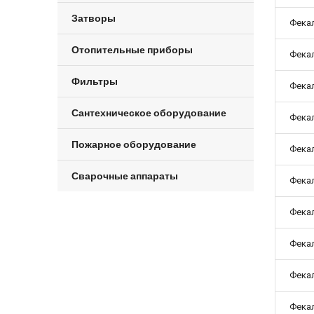
Затворы
Фекал
Отопительные приборы
Фекал
Фильтры
Фекал
Сантехническое оборудование
Фекал
Пожарное оборудование
Фекал
Сварочные аппараты
Фекал
Фекал
Фекал
Фекал
Фекал