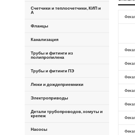
Счетчики и теплосчетчики, КИП и
А
Фека
Фланцы
Канализация
Фекал
Трубы и фитинги из
полипропилена
Фекал
Трубы и фитинги ПЭ
Фекал
Люки и дождеприемники
Фекал
Электроприводы
Фекал
Детали трубопроводов, хомуты и
крепеж
Фекал
Насосы
Фекал