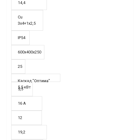
14,4
Cu
3х4+1х2,5
IP54
600х400х250
25
Каскад "Оптима"
5,5 кВт
5,5
16 А
12
19,2