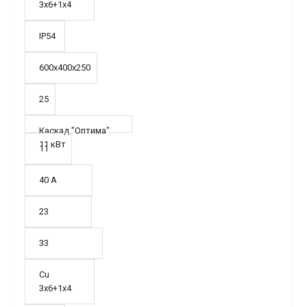
3х6+1х4
IP54
600х400х250
25
Каскад "Оптима"
11 кВт
11
40 А
23
33
Cu
3х6+1х4