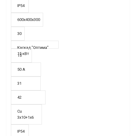
IP54
600х400х300
30
Каскад "Оптима"
15 кВт
15
50 А
31
42
Cu
3х10+1х6
IP54