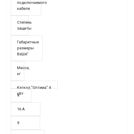
подключаемого
кабеля
Степень
защиты
Габаритные
размеры
ВхШхГ
Масса,
кг
Каскад "Оптима" 4
кВт
4
16 А
9