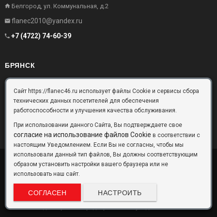
Белгород, ул. Коммунальная, д.2
flanec2010@yandex.ru
+7 (4722) 74-60-39
БРЯНСК
Брянск, Московский проезд, д.10, офис 3
Сайт https://flanec46.ru использует файлы Cookie и сервисы сбора
технических данных посетителей для обеспечения
flanec32@yandex.ru
работоспособности и улучшения качества обслуживания.
+7 (4832) 63-57-16
При использовании данного Сайта, Вы подтверждаете свое
согласие на использование файлов Cookie
в соответствии с
настоящим Уведомлением. Если Вы не согласны, чтобы мы
использовали данный тип файлов, Вы должны соответствующим
образом установить настройки вашего браузера или не
ООО «Фланец-Комплект»
Copyright © 2026 ©
использовать наш сайт.
Данный информационный ресурс не является публичной офертой.
Наличие и стоимость товаров уточняйте по телефону. Производители
СОГЛАСЕН
НАСТРОИТЬ
оставляют за собой право изменять технические характеристики и
внешний вид товаров без предварительного уведомления.