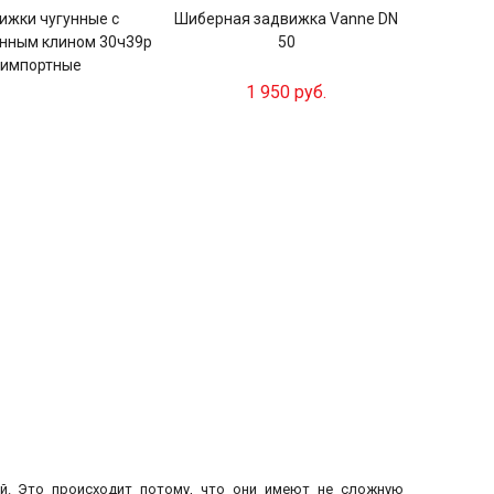
ижки чугунные с
Шиберная задвижка Vanne DN
нным клином 30ч39р
50
импортные
1 950 руб.
й. Это происходит потому, что они имеют не сложную