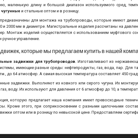
ию, маленькую длину и большой диапазон используемого сред, темп
 чугунные
и стальные оптом и в розницу.
предназначены для монтажа на трубопроводы, которые имеют диаме
0 и 2000 мм в диаметре. Магистральные изделия рассчитаны на давле
ер. Монтаж изделий осуществляется с использованием муфтового сое
и ручное управление.
движек, которые мы предлагаем купить в нашей комп
льные задвижки для трубопроводов.
Изготавливают из нержавеющи
системы, имеющие разные среды: нефтепродукты, газ, вода, пар. Для 
атм., до 64 атмосфер. А самая высокая температура составляет 450 град
унные задвижки. Выполняют из ковкого или серого чугуна. Их монтир
 газ, воду. Их используют для давления от 6 атмосфер до 10, а темпера
кция, которую предлагает наша компания имеет превосходные технич
ры. Кроме этого, при соприкосновении с разными щелочными сост
движки оптом или в розницу по невысокой цене. Предоставляем сертифи