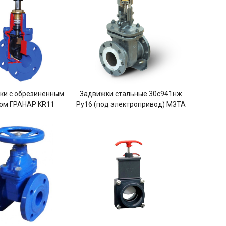
ки с обрезиненным
Задвижки стальные 30с941нж
ом ГРАНАР KR11
Ру16 (под электропривод) МЗТА