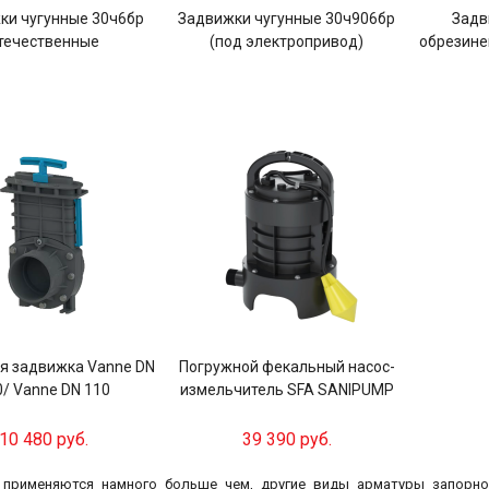
ки чугунные 30ч6бр
Задвижки чугунные 30ч906бр
Задв
течественные
(под электропривод)
обрезине
я задвижка Vanne DN
Погружной фекальный насос-
0/ Vanne DN 110
измельчитель SFA SANIPUMP
10 480 руб.
39 390 руб.
 применяются намного больше чем, другие виды арматуры запорно