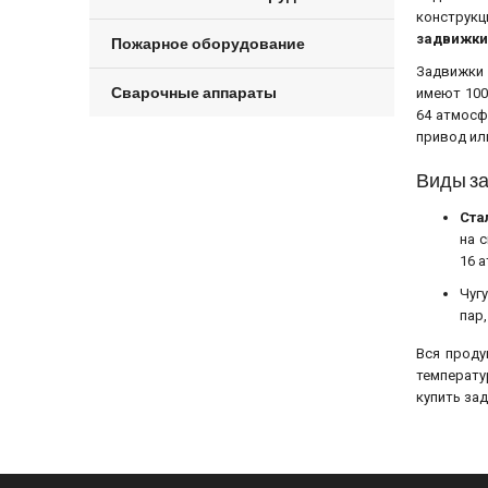
конструкц
задвижки
Пожарное оборудование
Задвижки 
Сварочные аппараты
имеют 100
64 атмосф
привод ил
Виды за
Ста
на 
16 
Чуг
пар,
Вся проду
температу
купить за