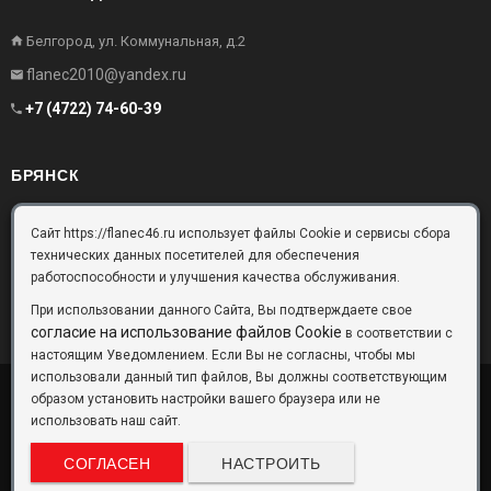
Белгород, ул. Коммунальная, д.2
flanec2010@yandex.ru
+7 (4722) 74-60-39
БРЯНСК
Брянск, Московский проезд, д.10, офис 3
Сайт https://flanec46.ru использует файлы Cookie и сервисы сбора
технических данных посетителей для обеспечения
flanec32@yandex.ru
работоспособности и улучшения качества обслуживания.
+7 (4832) 63-57-16
При использовании данного Сайта, Вы подтверждаете свое
согласие на использование файлов Cookie
в соответствии с
настоящим Уведомлением. Если Вы не согласны, чтобы мы
использовали данный тип файлов, Вы должны соответствующим
образом установить настройки вашего браузера или не
ООО «Фланец-Комплект»
Copyright © 2026 ©
использовать наш сайт.
Данный информационный ресурс не является публичной офертой.
Наличие и стоимость товаров уточняйте по телефону. Производители
СОГЛАСЕН
НАСТРОИТЬ
оставляют за собой право изменять технические характеристики и