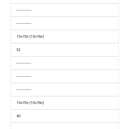
-------------
-------------
15ч73п (15ч76п)
32
-------------
-------------
-------------
15ч73п (15ч76п)
40