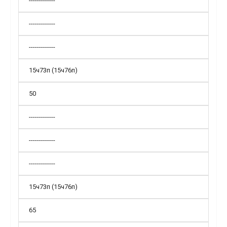
-------------
-------------
-------------
15ч73п (15ч76п)
50
-------------
-------------
-------------
15ч73п (15ч76п)
65