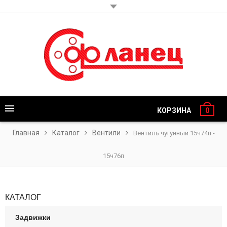
КОРЗИНА
0
Главная
Каталог
Вентили
Вентиль чугунный 15ч74п -
15ч76п
КАТАЛОГ
Задвижки