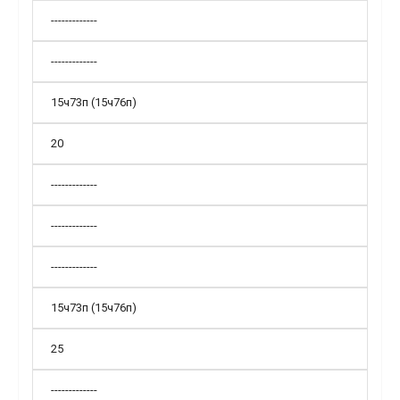
-------------
-------------
15ч73п (15ч76п)
20
-------------
-------------
-------------
15ч73п (15ч76п)
25
-------------