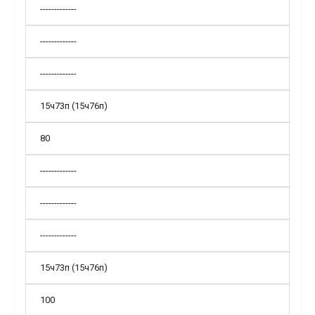
-------------
-------------
-------------
15ч73п (15ч76п)
80
-------------
-------------
-------------
15ч73п (15ч76п)
100