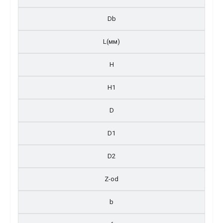
Db
L(мм)
H
H1
D
D1
D2
Z-od
b