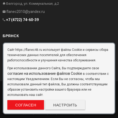
Белгород, ул. Коммунальная, д.2
flanec2010@yandex.ru
+7 (4722) 74-60-39
БРЯНСК
Брянск, Московский проезд, д.10, офис 3
Сайт https://flanec46.ru использует файлы Cookie и сервисы сбора
технических данных посетителей для обеспечения
flanec32@yandex.ru
работоспособности и улучшения качества обслуживания.
+7 (4832) 63-57-16
При использовании данного Сайта, Вы подтверждаете свое
согласие на использование файлов Cookie
в соответствии с
настоящим Уведомлением. Если Вы не согласны, чтобы мы
использовали данный тип файлов, Вы должны соответствующим
образом установить настройки вашего браузера или не
ООО «Фланец-Комплект»
Copyright © 2026 ©
использовать наш сайт.
Данный информационный ресурс не является публичной офертой.
Наличие и стоимость товаров уточняйте по телефону. Производители
СОГЛАСЕН
НАСТРОИТЬ
оставляют за собой право изменять технические характеристики и
внешний вид товаров без предварительного уведомления.