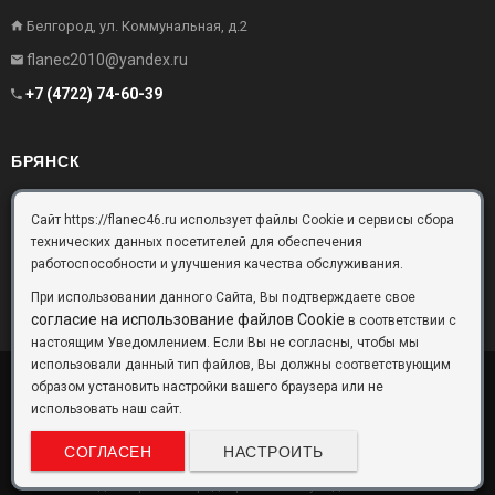
Белгород, ул. Коммунальная, д.2
flanec2010@yandex.ru
+7 (4722) 74-60-39
БРЯНСК
Брянск, Московский проезд, д.10, офис 3
Сайт https://flanec46.ru использует файлы Cookie и сервисы сбора
технических данных посетителей для обеспечения
flanec32@yandex.ru
работоспособности и улучшения качества обслуживания.
+7 (4832) 63-57-16
При использовании данного Сайта, Вы подтверждаете свое
согласие на использование файлов Cookie
в соответствии с
настоящим Уведомлением. Если Вы не согласны, чтобы мы
использовали данный тип файлов, Вы должны соответствующим
образом установить настройки вашего браузера или не
ООО «Фланец-Комплект»
Copyright © 2026 ©
использовать наш сайт.
Данный информационный ресурс не является публичной офертой.
Наличие и стоимость товаров уточняйте по телефону. Производители
СОГЛАСЕН
НАСТРОИТЬ
оставляют за собой право изменять технические характеристики и
внешний вид товаров без предварительного уведомления.