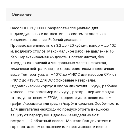
Описание
Насос DCP 50/3000 T разработан специально для
индивидуальных и коллективных систем отопления и
кондиционирования. Рабочий диапазон.
Производительность: от 3,2 до 420 куб.м/ч, напор – до 102
м. водяного столба. Максимальное рабочее давление: 16
бар. Перекачиваемая жидкость. Состав: чистая, без
твердых включений и минеральных масел, не вязкая,
химически нейтральная, по характеристикам аналогичная
воде. Температура: от –10°C до +140°C для насосов СР и от
–10°C до +130°C для DCP. Основные материалы.
Гидравлический корпус и опора двигателя – чугун, рабочее
колесо – технополимер или чугун, ротор – нержавеющая
сталь, уплотнение – EPDM, торцевое уплотнение вала –
графит/керамика или графит/карбид кремния. Особенности.
Для двигателей необходимо предусмотреть внешнюю
защиту от перегрузки. Сдвоенные модели имеют
встроенный обратный клапан. Монтаж. Вал двигателя в
горизонтальном положении или вертикальном выше