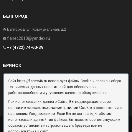
БЕЛГОРОД
Белгород, ул. Коммунальная, д.2
flanec2010@yandex.ru
+7 (4722) 74-60-39
БРЯНСК
Брянск, Московский проезд, д.10, офис 3
Сайт https://flanec46.ru использует файлы Cookie и сервисы сбора
технических данных посетителей для обеспечения
flanec32@yandex.ru
работоспособности и улучшения качества обслуживания.
+7 (4832) 63-57-16
При использовании данного Сайта, Вы подтверждаете свое
согласие на использование файлов Cookie
в соответствии с
настоящим Уведомлением. Если Вы не согласны, чтобы мы
использовали данный тип файлов, Вы должны соответствующим
образом установить настройки вашего браузера или не
ООО «Фланец-Комплект»
Copyright © 2026 ©
использовать наш сайт.