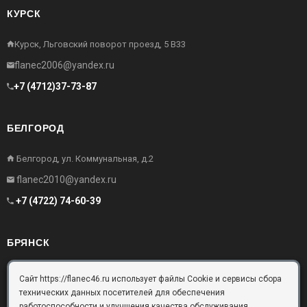
КУРСК
Курск, Льговский поворот проезд, 5 В33
flanec2006@yandex.ru
+7 (4712)37-73-87
БЕЛГОРОД
Белгород, ул. Коммунальная, д.2
flanec2010@yandex.ru
+7 (4722) 74-60-39
БРЯНСК
Брянск, Московский проезд, д.10, офис 3
Сайт https://flanec46.ru использует файлы Cookie и сервисы сбора
технических данных посетителей для обеспечения
flanec32@yandex.ru
работоспособности и улучшения качества обслуживания.