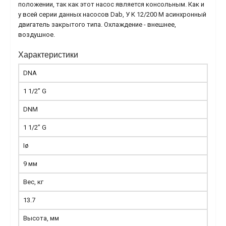
положении, так как этот насос является консольным. Как и
у всей серии данных насосов Dab, У K 12/200 M асинхронный
двигатель закрытого типа. Охлаждение - внешнее,
воздушное.
Характеристики
DNA
1 1/2” G
DNM
1 1/2” G
Iø
9 мм
Вес, кг
13.7
Высота, мм