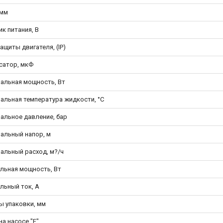
 мм
к питания, В
ащиты двигателя, (IP)
сатор, мкФ
альная мощность, Вт
альная температура жидкости, °С
альное давление, бар
альный напор, м
альный расход, м?/ч
льная мощность, Вт
льный ток, А
ы упаковки, мм
на насосе "F"