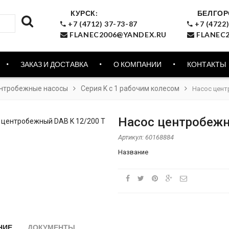
КУРСК:
БЕЛГОР
+7 (4712) 37-73-87
+7 (4722)
FLANEC2006@YANDEX.RU
FLANEC2
ЗАКАЗ И ДОСТАВКА
О КОМПАНИИ
КОНТАКТЫ
нтробежные насосы
Серия K с 1 рабочим колесом
Насос цент
Насос центробежн
Артикул:
60168884
Название
НИЕ
ДОКУМЕНТЫ