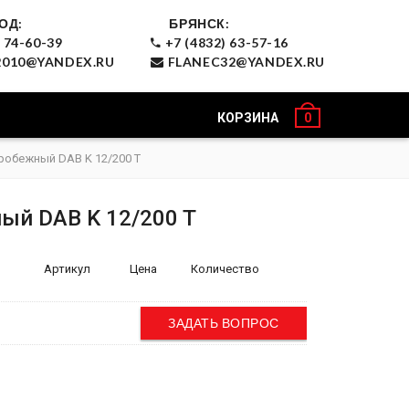
ОД:
БРЯНСК:
 74-60-39
+7 (4832) 63-57-16
010@YANDEX.RU
FLANEC32@YANDEX.RU
КОРЗИНА
0
робежный DAB K 12/200 T
ый DAB K 12/200 T
Артикул
Цена
Количество
ЗАДАТЬ ВОПРОС