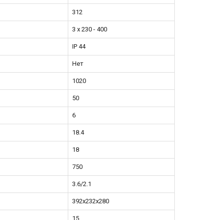
312
3 x 230 - 400
IP 44
Нет
1020
50
6
18.4
18
750
3.6/2.1
392х232х280
15