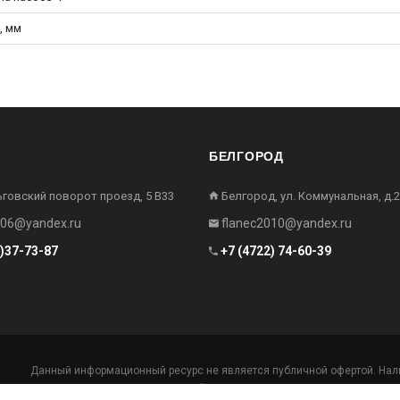
, мм
БЕЛГОРОД
ьговский поворот проезд, 5 В33
Белгород, ул. Коммунальная, д.2
006@yandex.ru
flanec2010@yandex.ru
2)37-73-87
+7 (4722) 74-60-39
Данный информационный ресурс не является публичной офертой. Нали
Производители оставляют за собой право изменять технические харак