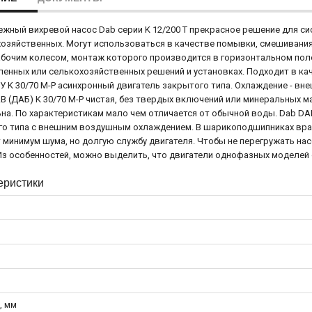
жный вихревой насос Dab серии K 12/200 T прекрасное решение для с
озяйственных. Могут использоваться в качестве помывки, смешивания
бочим колесом, монтаж которого производится в горизонтальном полож
нных или селькохозяйcтвенных решений и установках. Подходит в ка
 У K 30/70 M-P асинхронный двигатель закрытого типа. Охлаждение - в
B (ДАБ) K 30/70 M-P чистая, без твердых включений или минеральных м
на. По характеристикам мало чем отличается от обычной воды. Dab DA
о типа с внешним воздушным охлаждением. В шарикоподшипниках вращае
 минимум шума, но долгую службу двигателя. Чтобы не перегружать на
 Из особенностей, можно выделить, что двигатели однофазных модел
еристики
, мм