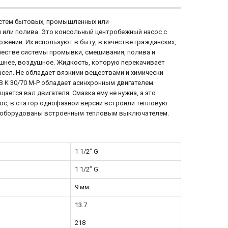
истем бытовых, промышленных или
 или полива. Это консольный центробежный насос с
ении. Их используют в быту, в качестве гражданских,
честве системы промывки, смешивания, полива и
нешнее, воздушное. Жидкость, которую перекачивает
асел. Не обладает вязкими веществами и химически
B K 30/70 M-P обладает асинхронным двигателем
тся вал двигателя. Смазка ему не нужна, а это
сос, в статор однофазной версии встроили тепловую
ей оборудованы встроенным тепловым выключателем.
1 1/2” G
1 1/2” G
9 мм
13.7
218