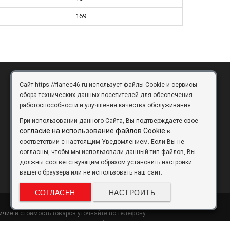
169
Сайт https://flanec46.ru использует файлы Cookie и сервисы
БРЯНСК
сбора технических данных посетителей для обеспечения
работоспособности и улучшения качества обслуживания.
Брянск, Московский проезд, д.10, офис 3
При использовании данного Сайта, Вы подтверждаете свое
flanec32@yandex.ru
согласие на использование файлов Cookie
в
соответствии с настоящим Уведомлением. Если Вы не
+7 (4832) 63-57-16
согласны, чтобы мы использовали данный тип файлов, Вы
должны соответствующим образом установить настройки
вашего браузера или не использовать наш сайт.
СОГЛАСЕН
НАСТРОИТЬ
чие и стоимость товаров уточняйте по телефону.
теристики и внешний вид товаров без предварительного