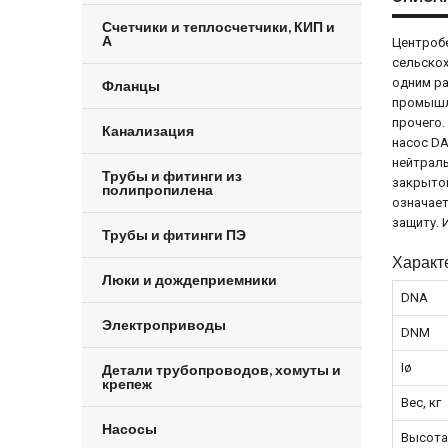
Счетчики и теплосчетчики, КИП и
А
Центробе
сельскох
одним ра
Фланцы
промышле
прочего.
Канализация
насос DA
нейтраль
Трубы и фитинги из
закрытог
полипропилена
означает
защиту.
Трубы и фитинги ПЭ
Характ
Люки и дождеприемники
DNA
Электроприводы
DNM
Iø
Детали трубопроводов, хомуты и
крепеж
Вес, кг
Насосы
Высота