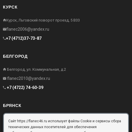
КУРСК
Курск, Льговский поворот проезд, 5 В33
flanec2006@yandex.ru
+7 (4712)37-73-87
БЕЛГОРОД
Белгород, ул. Коммунальная, д.2
flanec2010@yandex.ru
+7 (4722) 74-60-39
БРЯНСК
Брянск, Московский проезд, д.10, офис 3
Сайт https://flanec46.ru использует файлы Cookie и сервисы сбора
технических данных посетителей для обеспечения
flanec32@yandex.ru