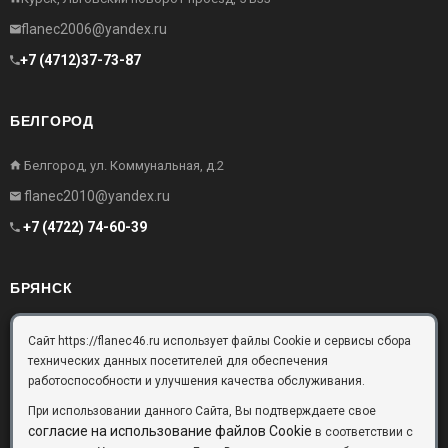
flanec2006@yandex.ru
+7 (4712)37-73-87
БЕЛГОРОД
Белгород, ул. Коммунальная, д.2
flanec2010@yandex.ru
+7 (4722) 74-60-39
БРЯНСК
Брянск, Московский проезд, д.10, офис 3
Сайт https://flanec46.ru использует файлы Cookie и сервисы сбора
технических данных посетителей для обеспечения
flanec32@yandex.ru
работоспособности и улучшения качества обслуживания.
+7 (4832) 63-57-16
При использовании данного Сайта, Вы подтверждаете свое
согласие на использование файлов Cookie
в соответствии с