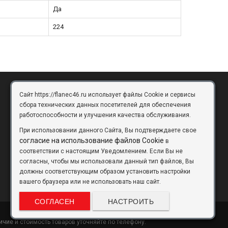
Да
224
Сайт https://flanec46.ru использует файлы Cookie и сервисы
БРЯНСК
сбора технических данных посетителей для обеспечения
работоспособности и улучшения качества обслуживания.
Брянск, Московский проезд, д.10, офис 3
При использовании данного Сайта, Вы подтверждаете свое
flanec32@yandex.ru
согласие на использование файлов Cookie
в
соответствии с настоящим Уведомлением. Если Вы не
+7 (4832) 63-57-16
согласны, чтобы мы использовали данный тип файлов, Вы
должны соответствующим образом установить настройки
вашего браузера или не использовать наш сайт.
СОГЛАСЕН
НАСТРОИТЬ
чие и стоимость товаров уточняйте по телефону.