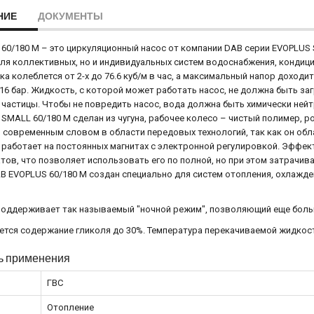
НИЕ
ДОКУМЕНТЫ
60/180 M – это циркуляционный насос от компании DAB серии EVOPLUS 
ля коллективных, но и индивидуальных систем водоснабжения, кондиц
а колеблется от 2-х до 76.6 куб/м в час, а максимальный напор доходи
16 бар. Жидкость, с которой может работать насос, не должна быть за
частицы. Чтобы не повредить насос, вода должна быть химически нейт
SMALL 60/180 M сделан из чугуна, рабочее колесо – чистый полимер, 
 современным словом в области передовых технологий, так как он о
работает на постоянных магнитах с электронной регулировкой. Эффек
тов, что позволяет использовать его по полной, но при этом затрачи
B EVOPLUS 60/180 M создан специально для систем отопления, охлажд
оддерживает так называемый "ночной режим", позволяющий еще больш
тся содержание гликоля до 30%. Температура перекачиваемой жидкости
ь применения
ГВС
Отопление