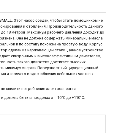
SMALL. Этот насос создан, чтобы стать помощником не
ионирования и отопления. Производительность данного
т до 18 метров. Максимум рабочего давления доходит до
грязнена. Она не должна содержать минеральные масла,
ральной и по составу похожей на простую воду. Корпус
ротор сделан из нержавеющей стали. Данное устройство
бладает синхронным и высокоэффективным двигателем,
тивность такого двигателя достигает высоких
вать минимум энергии.Поверхностный циркуляционный
ения и горячего водоснабжения небольших частных
е снизить потребление электроэнергии.
 должна быть в пределах от -10°С до +110°С.