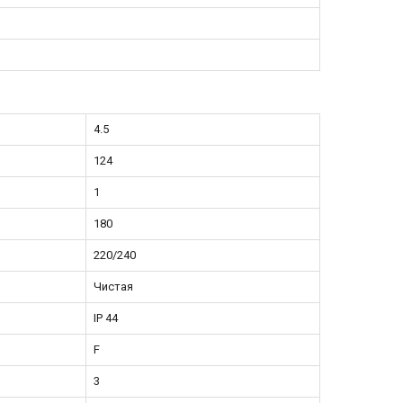
4.5
124
1
180
220/240
Чистая
IP 44
F
3