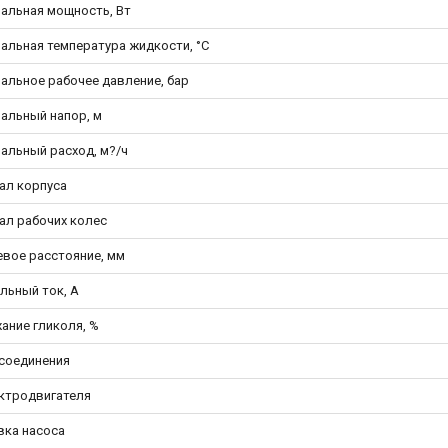
альная мощность, Вт
альная температура жидкости, °С
альное рабочее давление, бар
альный напор, м
альный расход, м?/ч
ал корпуса
ал рабочих колес
вое расстояние, мм
льный ток, А
ание гликоля, %
исоединения
ектродвигателя
вка насоса