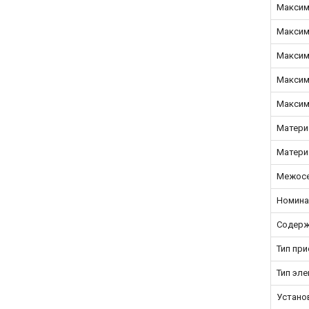
Максим
Максим
Максим
Максим
Максим
Матери
Матери
Межосе
Номина
Содерж
Тип пр
Тип эл
Устано