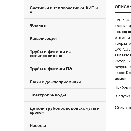
ОПИСА
Счетчики и теплосчетчики, КИП и
А
EVOPLUS 
Фланцы
только д
помощник
отметки 
Канализация
твердые 
EVOPLUS 
Трубы и фитинги из
полипропилена
является
который 
результа
Трубы и фитинги ПЭ
насос DA
домов.
Люки и дождеприемники
Прибор п
Электроприводы
Допускае
Област
Детали трубопроводов, хомуты и
крепеж
•
Насосы
•