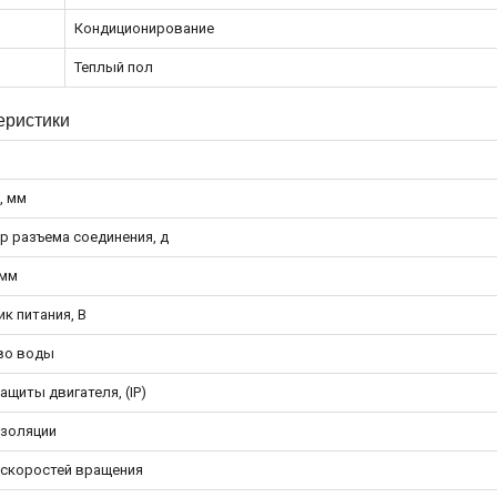
Кондиционирование
Теплый пол
еристики
, мм
р разъема соединения, д
 мм
к питания, В
во воды
ащиты двигателя, (IP)
изоляции
 скоростей вращения