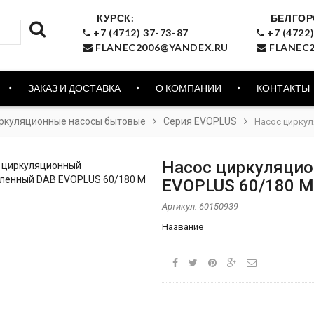
КУРСК:
БЕЛГОР
+7 (4712) 37-73-87
+7 (4722)
FLANEC2006@YANDEX.RU
FLANEC2
ЗАКАЗ И ДОСТАВКА
О КОМПАНИИ
КОНТАКТЫ
ркуляционные насосы бытовые
Серия EVOPLUS
Насос цирку
Насос циркуляци
EVOPLUS 60/180 M
Артикул:
60150939
Название