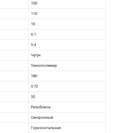
100
110
16
6.1
5.4
Чугун
Технополимер
180
0.72
30
Резьбовое
Синхронный
Горизонтальная