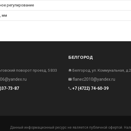
ное регулирование
, мм
БЕЛГОРОД
ьговский поворот проезд, 5 В33
Белгород, ул. Коммунальная, д.2
006@yandex.ru
flanec2010@yandex.ru
2)37-73-87
+7 (4722) 74-60-39
Данный информационный ресурс не является публичной офертой. Нали