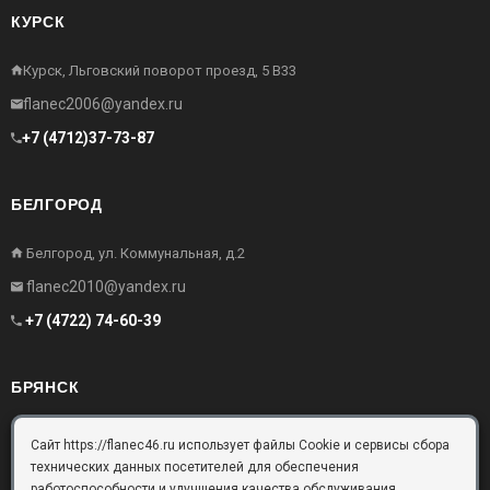
КУРСК
Курск, Льговский поворот проезд, 5 В33
flanec2006@yandex.ru
+7 (4712)37-73-87
БЕЛГОРОД
Белгород, ул. Коммунальная, д.2
flanec2010@yandex.ru
+7 (4722) 74-60-39
БРЯНСК
Брянск, Московский проезд, д.10, офис 3
Сайт https://flanec46.ru использует файлы Cookie и сервисы сбора
технических данных посетителей для обеспечения
flanec32@yandex.ru
работоспособности и улучшения качества обслуживания.