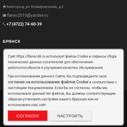
Белгород, ул. Коммунальная, д.2
flanec2010@yandex.ru
+7 (4722) 74-60-39
БРЯНСК
Брянск, Московский проезд, д.10, офис 3
Сайт https://flanec46.ru использует файлы Cookie и сервисы сбора
технических данных посетителей для обеспечения
flanec32@yandex.ru
работоспособности и улучшения качества обслуживания.
+7 (4832) 63-57-16
При использовании данного Сайта, Вы подтверждаете свое
согласие на использование файлов Cookie
в соответствии с
настоящим Уведомлением. Если Вы не согласны, чтобы мы
использовали данный тип файлов, Вы должны соответствующим
образом установить настройки вашего браузера или не
ООО «Фланец-Комплект»
Copyright © 2026 ©
использовать наш сайт.
Данный информационный ресурс не является публичной офертой.
Наличие и стоимость товаров уточняйте по телефону. Производители
СОГЛАСЕН
НАСТРОИТЬ
оставляют за собой право изменять технические характеристики и
внешний вид товаров без предварительного уведомления.